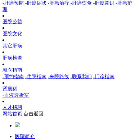
-肝癌预防
-肝癌症状
-肝癌治疗
-肝癌饮食
-肝癌常识
-肝癌护
理
医院公益
医院文化
其它肝病
肝病检查
就医指南
-预约指南
-住院指南
-来院路线
-联系我们
-门诊指南
肾病科
-血液透析室
人才招聘
网站首页
点击返回
医院简介