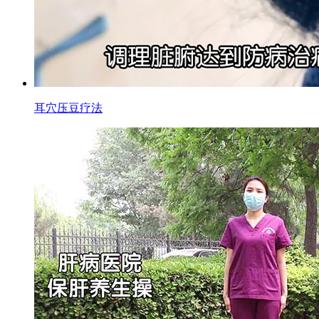
耳穴压豆疗法