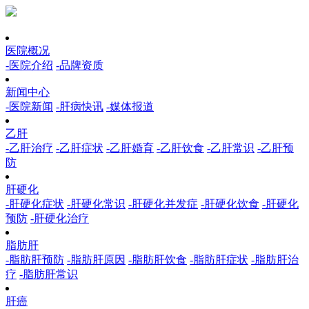
医院概况
-医院介绍
-品牌资质
新闻中心
-医院新闻
-肝病快讯
-媒体报道
乙肝
-乙肝治疗
-乙肝症状
-乙肝婚育
-乙肝饮食
-乙肝常识
-乙肝预
防
肝硬化
-肝硬化症状
-肝硬化常识
-肝硬化并发症
-肝硬化饮食
-肝硬化
预防
-肝硬化治疗
脂肪肝
-脂肪肝预防
-脂肪肝原因
-脂肪肝饮食
-脂肪肝症状
-脂肪肝治
疗
-脂肪肝常识
肝癌