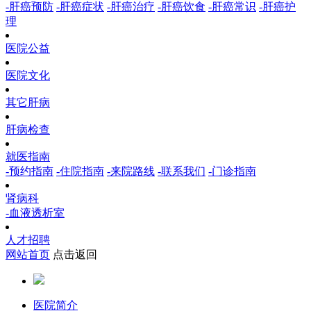
-肝癌预防
-肝癌症状
-肝癌治疗
-肝癌饮食
-肝癌常识
-肝癌护
理
医院公益
医院文化
其它肝病
肝病检查
就医指南
-预约指南
-住院指南
-来院路线
-联系我们
-门诊指南
肾病科
-血液透析室
人才招聘
网站首页
点击返回
医院简介