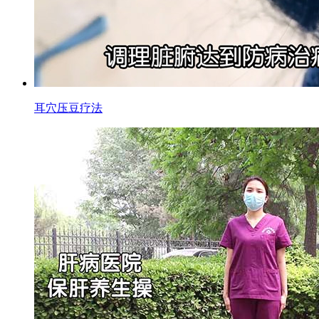
耳穴压豆疗法