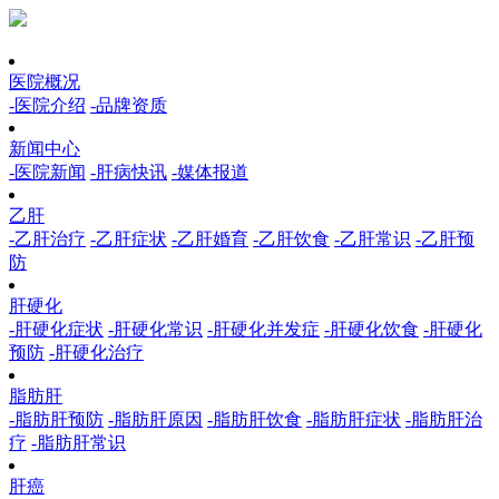
医院概况
-医院介绍
-品牌资质
新闻中心
-医院新闻
-肝病快讯
-媒体报道
乙肝
-乙肝治疗
-乙肝症状
-乙肝婚育
-乙肝饮食
-乙肝常识
-乙肝预
防
肝硬化
-肝硬化症状
-肝硬化常识
-肝硬化并发症
-肝硬化饮食
-肝硬化
预防
-肝硬化治疗
脂肪肝
-脂肪肝预防
-脂肪肝原因
-脂肪肝饮食
-脂肪肝症状
-脂肪肝治
疗
-脂肪肝常识
肝癌