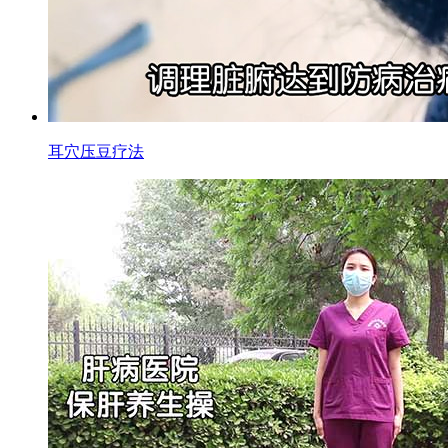
耳穴压豆疗法