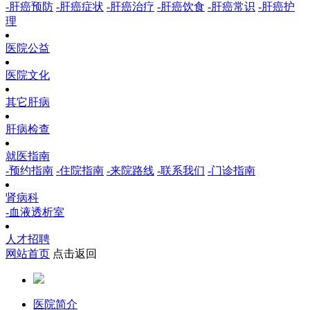
-肝癌预防
-肝癌症状
-肝癌治疗
-肝癌饮食
-肝癌常识
-肝癌护
理
医院公益
医院文化
其它肝病
肝病检查
就医指南
-预约指南
-住院指南
-来院路线
-联系我们
-门诊指南
肾病科
-血液透析室
人才招聘
网站首页
点击返回
医院简介