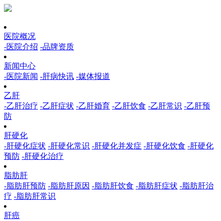
医院概况
-医院介绍
-品牌资质
新闻中心
-医院新闻
-肝病快讯
-媒体报道
乙肝
-乙肝治疗
-乙肝症状
-乙肝婚育
-乙肝饮食
-乙肝常识
-乙肝预
防
肝硬化
-肝硬化症状
-肝硬化常识
-肝硬化并发症
-肝硬化饮食
-肝硬化
预防
-肝硬化治疗
脂肪肝
-脂肪肝预防
-脂肪肝原因
-脂肪肝饮食
-脂肪肝症状
-脂肪肝治
疗
-脂肪肝常识
肝癌