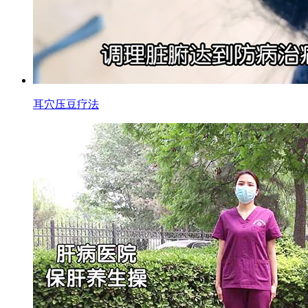
耳穴压豆疗法