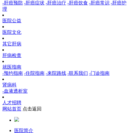
-肝癌预防
-肝癌症状
-肝癌治疗
-肝癌饮食
-肝癌常识
-肝癌护
理
医院公益
医院文化
其它肝病
肝病检查
就医指南
-预约指南
-住院指南
-来院路线
-联系我们
-门诊指南
肾病科
-血液透析室
人才招聘
网站首页
点击返回
医院简介