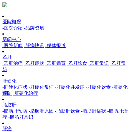
医院概况
-医院介绍
-品牌资质
新闻中心
-医院新闻
-肝病快讯
-媒体报道
乙肝
-乙肝治疗
-乙肝症状
-乙肝婚育
-乙肝饮食
-乙肝常识
-乙肝预
防
肝硬化
-肝硬化症状
-肝硬化常识
-肝硬化并发症
-肝硬化饮食
-肝硬化
预防
-肝硬化治疗
脂肪肝
-脂肪肝预防
-脂肪肝原因
-脂肪肝饮食
-脂肪肝症状
-脂肪肝治
疗
-脂肪肝常识
肝癌