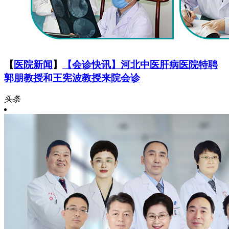
【
医院新闻
】
【会诊快讯】河北中医肝病医院特聘
郭朋教授和王宪波教授来院会诊
头条