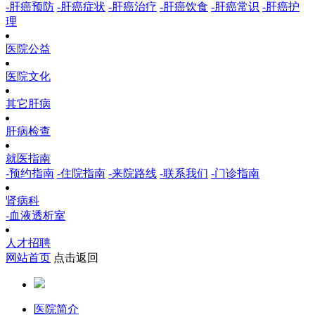
-肝癌预防
-肝癌症状
-肝癌治疗
-肝癌饮食
-肝癌常识
-肝癌护
理
医院公益
医院文化
其它肝病
肝病检查
就医指南
-预约指南
-住院指南
-来院路线
-联系我们
-门诊指南
肾病科
-血液透析室
人才招聘
网站首页
点击返回
医院简介