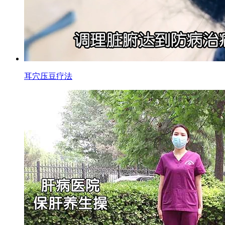
耳穴压豆疗法