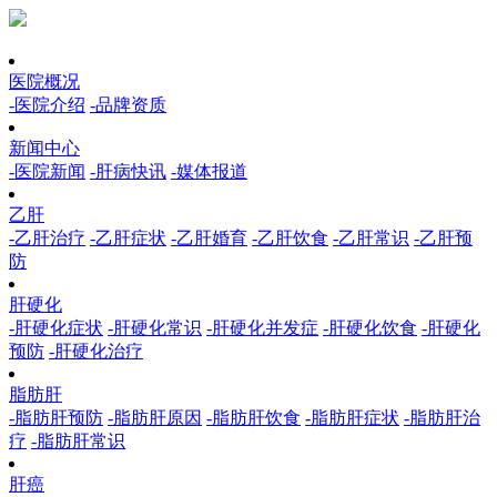
医院概况
-医院介绍
-品牌资质
新闻中心
-医院新闻
-肝病快讯
-媒体报道
乙肝
-乙肝治疗
-乙肝症状
-乙肝婚育
-乙肝饮食
-乙肝常识
-乙肝预
防
肝硬化
-肝硬化症状
-肝硬化常识
-肝硬化并发症
-肝硬化饮食
-肝硬化
预防
-肝硬化治疗
脂肪肝
-脂肪肝预防
-脂肪肝原因
-脂肪肝饮食
-脂肪肝症状
-脂肪肝治
疗
-脂肪肝常识
肝癌