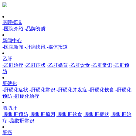
医院概况
-医院介绍
-品牌资质
新闻中心
-医院新闻
-肝病快讯
-媒体报道
乙肝
-乙肝治疗
-乙肝症状
-乙肝婚育
-乙肝饮食
-乙肝常识
-乙肝预
防
肝硬化
-肝硬化症状
-肝硬化常识
-肝硬化并发症
-肝硬化饮食
-肝硬化
预防
-肝硬化治疗
脂肪肝
-脂肪肝预防
-脂肪肝原因
-脂肪肝饮食
-脂肪肝症状
-脂肪肝治
疗
-脂肪肝常识
肝癌