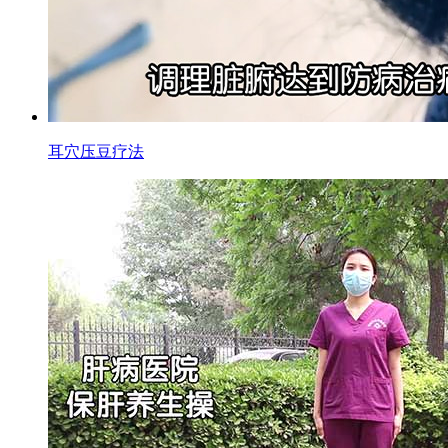
耳穴压豆疗法