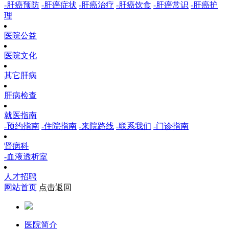
-肝癌预防
-肝癌症状
-肝癌治疗
-肝癌饮食
-肝癌常识
-肝癌护
理
医院公益
医院文化
其它肝病
肝病检查
就医指南
-预约指南
-住院指南
-来院路线
-联系我们
-门诊指南
肾病科
-血液透析室
人才招聘
网站首页
点击返回
医院简介