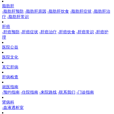
脂肪肝
-脂肪肝预防
-脂肪肝原因
-脂肪肝饮食
-脂肪肝症状
-脂肪肝治
疗
-脂肪肝常识
肝癌
-肝癌预防
-肝癌症状
-肝癌治疗
-肝癌饮食
-肝癌常识
-肝癌护
理
医院公益
医院文化
其它肝病
肝病检查
就医指南
-预约指南
-住院指南
-来院路线
-联系我们
-门诊指南
肾病科
-血液透析室