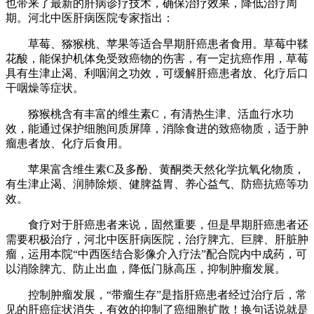
也带来了最新的肝病诊疗技术，确保治疗效果，降低治疗周
期。河北中医肝病医院专家指出：
草莓、猕猴桃、苹果等适合早期肝癌患者食用。草莓中鞣
花酸，能保护机体免受致癌物的伤害，有一定抗癌作用，草莓
具有生津止渴、利咽润之功效，可缓解肝癌患者放、化疗后口
干咽燥等症状。
猕猴桃含有丰富的维生素C，有清热生津、活血行水功
效，能通过保护细胞间质屏障，消除食进的致癌物质，适于肿
瘤患者放、化疗后食用。
苹果富含维生素C及多酚、黄酮类天然化学抗氧化物质，
有生津止渴、润肺除烦、健脾益胃、养心益气、防癌抗癌等功
效。
食疗对于肝癌患者来说，固然重要，但是早期肝癌患者还
需要积极治疗，河北中医肝病医院，治疗脾亢、巨脾、肝脏肿
瘤，运用本院“中西医结合影像介入疗法”配合院内中成药，可
以消除脾亢、防止出血，降低门脉高压，抑制肿瘤发展。
控制肿瘤发展，“带瘤生存”是指肝癌患者经过治疗后，常
见的肝癌症状消失，有效的抑制了癌细胞扩散！换句话说就是