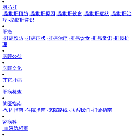
脂肪肝
-脂肪肝预防
-脂肪肝原因
-脂肪肝饮食
-脂肪肝症状
-脂肪肝治
疗
-脂肪肝常识
肝癌
-肝癌预防
-肝癌症状
-肝癌治疗
-肝癌饮食
-肝癌常识
-肝癌护
理
医院公益
医院文化
其它肝病
肝病检查
就医指南
-预约指南
-住院指南
-来院路线
-联系我们
-门诊指南
肾病科
-血液透析室