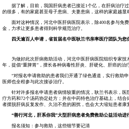
据了解，目前，我国肝病患者已接近1个亿，在肝病治疗过程
的很多，有的家庭甚至母子患病、夫妻患病，这样的家庭越显
面对这种情况，河北中医肝病医院表示，除400名参与免费救
金，力求让更多患者得到科学规范治疗。
四天逾百人申请，省首届名中医耿兰书亲率医疗团队为您
为做好此次肝病救助活动，河北中医肝病医院组织专家技术人
年，提倡“重脾胃”，擅长各种病毒性肝炎、肝硬化、肝癌的治
“对报名申请救助的患者我们开通了绿色通道，实行救助申请
医师也全程参与此次接诊治疗。
针对许多报名申请患者病情较重的情况，耿兰书表示，医院的
疗方药和72个汤药协定处方；并在中药特色治疗基础上，结
者摆脱肝病反复发作、久治不愈的困扰，也会大大缩短患者康
“善行河北，肝系你我”大型肝病患者免费救助公益活动进
报名须知：参与救助，这些细节要记清