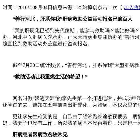
时间：2016年08月04日
信息来源：本站原创
点击：
次
【
加入收
“善行河北，肝系你我”肝病救助公益活动报名已逾百人
“我的肝硬化已经到失代偿期，能参与救助吗？能治好吗？”、
办，河北中医肝病医院承办，正大天晴药业集团协办的“善行
脆直接到救助活动办公室进行咨询报名。
截至7月30日统计数据，“善行河北，肝系你我”大型肝病救
“救助活动让我重燃生活的希望！”
网名叫做“浪迹天涯”的李先生第一个打进电话，并成功申请
还算过的去，谁知在五年前查出肝硬化，为治病，不仅家里的
更让李先生难受的是，自己由于经常跑长途熬夜疲劳，病情又
奶，我妻子也没有工作，所以我的病基本没再看过，只是拖一
肝病患者因病致贫较常见