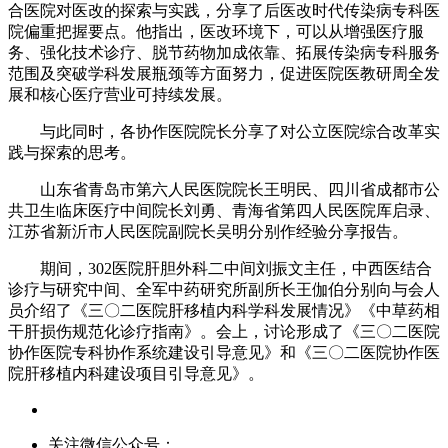
合医院对医改的探索与实践，分享了后医改时代传染病专科医
院偏重把握要点。他指出，医改环境下，可以从增强医疗服
务、强化技术诊疗、脱节药物加成依靠、拓展传染病专科服务
范围及突破学科发展瓶颈等方面努力，促进医院医教研周全发
展和核心医疗营业可持续发展。
与此同时，各协作医院院长分享了对公立医院综合改革实
践与探索的思考。
山东省青岛市第六人民医院院长王明民、四川省成都市公
共卫生临床医疗中间院长刘勇、青海省第四人民医院厍启录、
江苏省新沂市人民医院副院长吴明分别作经验分享报告。
期间，302医院肝胆外科二中间刘振文主任，中西医结合
诊疗与研究中间、全军中药研究所副所长王伽伯分别向与会人
员介绍了《三〇二医院肝移植内科学科发展情况》《中草药相
干肝损伤规范化诊疗指南》。会上，讨论形成了《三〇二医院
协作医院专科协作系统建设引导意见》和《三〇二医院协作医
院肝移植内科建设项目引导意见》。
关注微信公众号：