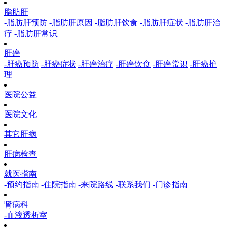
脂肪肝
-脂肪肝预防
-脂肪肝原因
-脂肪肝饮食
-脂肪肝症状
-脂肪肝治
疗
-脂肪肝常识
肝癌
-肝癌预防
-肝癌症状
-肝癌治疗
-肝癌饮食
-肝癌常识
-肝癌护
理
医院公益
医院文化
其它肝病
肝病检查
就医指南
-预约指南
-住院指南
-来院路线
-联系我们
-门诊指南
肾病科
-血液透析室