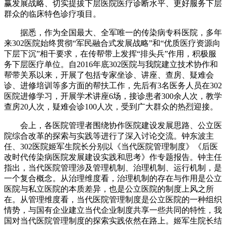
赢发展战略、切实提拔下层医院医疗诊断水平、更好服务下层
群众的临床特色诊疗项目。
据悉，作为全国最大、全军唯一的传染病专科医院，多年
来302医院始终贯彻“军民融合式发展战略”和“优质医疗资源向
下层下沉”相干要求，在传帮带上发挥“排头兵”作用，积极服
务下层医疗单位。自2016年底302医院与我院建立技术协作和
帮带关系以来，开展了包括专家坐诊、讲座、查房、疑难会
诊、进修培训等多方面的帮扶工作，先后有3名医务人员在302
医院进修学习，开展学术讲座6场，接诊患者300余人次，教学
查房20人次，疑难会诊100人次，受到广大群众的热烈迎接。
会上，各医院管理者围绕协作医院建设发展思路、公立医
院综合改革的探索与实践等进行了深入讨论交流。钟东波主
任、302医院姬军生院长分别以《当代医院管理制度》《后医
改时代传染病医院发展建设实践和思考》作专题报告。钟主任
指出，当代医院管理涉及管理机制、治理机制、运行机制，是
一个复合概念。从治理维度看，治理机制的存在与作用是公立
医院与私立医院的本质差异，也是公立医院的制度上风之所
在。从管理维度看，当代医院管理制度是公立医院的一种组织
情势，与国有企业建立当代企业制度共享一些共同的特性，我
国对当代医院管理制度的探索实践依然在路上。姬军生院长结