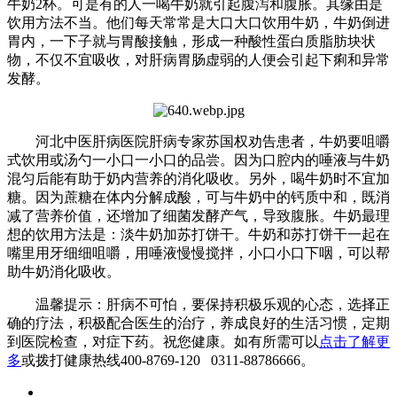
牛奶2杯。可是有的人一喝牛奶就引起腹泻和腹胀。其缘由是
饮用方法不当。他们每天常常是大口大口饮用牛奶，牛奶倒进
胃内，一下子就与胃酸接触，形成一种酸性蛋白质脂肪块状
物，不仅不宜吸收，对肝病胃肠虚弱的人便会引起下痢和异常
发酵。
河北中医肝病医院肝病专家苏国权劝告患者，牛奶要咀嚼
式饮用或汤勺一小口一小口的品尝。因为口腔内的唾液与牛奶
混匀后能有助于奶内营养的消化吸收。另外，喝牛奶时不宜加
糖。因为蔗糖在体内分解成酸，可与牛奶中的钙质中和，既消
减了营养价值，还增加了细菌发酵产气，导致腹胀。牛奶最理
想的饮用方法是：淡牛奶加苏打饼干。牛奶和苏打饼干一起在
嘴里用牙细细咀嚼，用唾液慢慢搅拌，小口小口下咽，可以帮
助牛奶消化吸收。
温馨提示：肝病不可怕，要保持积极乐观的心态，选择正
确的疗法，积极配合医生的治疗，养成良好的生活习惯，定期
到医院检查，对症下药。祝您健康。如有所需可以
点击了解更
多
或拨打健康热线400-8769-120 0311-88786666。