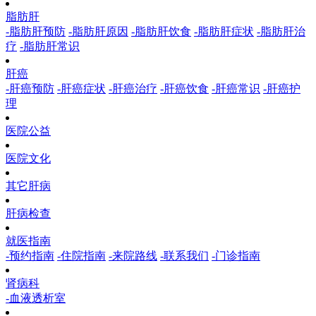
脂肪肝
-脂肪肝预防
-脂肪肝原因
-脂肪肝饮食
-脂肪肝症状
-脂肪肝治
疗
-脂肪肝常识
肝癌
-肝癌预防
-肝癌症状
-肝癌治疗
-肝癌饮食
-肝癌常识
-肝癌护
理
医院公益
医院文化
其它肝病
肝病检查
就医指南
-预约指南
-住院指南
-来院路线
-联系我们
-门诊指南
肾病科
-血液透析室