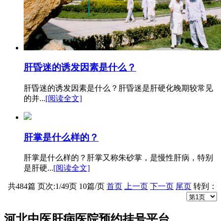
肝昏迷的诱发因素是什么？
肝昏迷的诱发因素是什么？肝昏迷是肝硬化晚期较常见
的并...
[阅读全文]
肝掌是什么样的？
肝掌是什么样的？肝掌又称朱砂掌，是慢性肝病，特别
是肝硬...
[阅读全文]
共
484
篇 页次:
1
/
49
页
10
篇/页
首页
上一页
下一页
尾页
转到：
河北中医肝病医院预约挂号平台