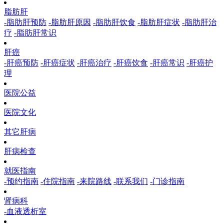
脂肪肝
-脂肪肝预防
-脂肪肝原因
-脂肪肝饮食
-脂肪肝症状
-脂肪肝治
疗
-脂肪肝常识
肝癌
-肝癌预防
-肝癌症状
-肝癌治疗
-肝癌饮食
-肝癌常识
-肝癌护
理
医院公益
医院文化
其它肝病
肝病检查
就医指南
-预约指南
-住院指南
-来院路线
-联系我们
-门诊指南
肾病科
-血液透析室