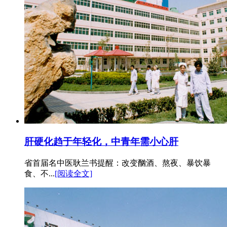
肝硬化趋于年轻化，中青年需小心肝
省首届名中医耿兰书提醒：改变酗酒、熬夜、暴饮暴
食、不...
[阅读全文]