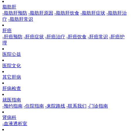
脂肪肝
-脂肪肝预防
-脂肪肝原因
-脂肪肝饮食
-脂肪肝症状
-脂肪肝治
疗
-脂肪肝常识
肝癌
-肝癌预防
-肝癌症状
-肝癌治疗
-肝癌饮食
-肝癌常识
-肝癌护
理
医院公益
医院文化
其它肝病
肝病检查
就医指南
-预约指南
-住院指南
-来院路线
-联系我们
-门诊指南
肾病科
-血液透析室