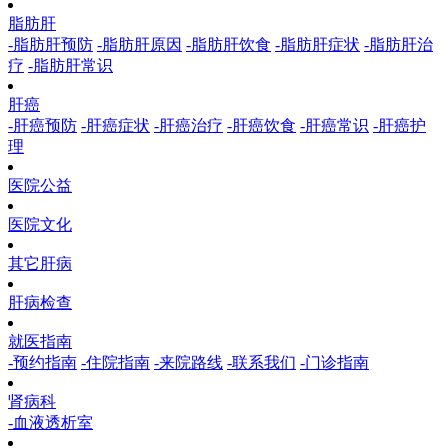
脂肪肝
-脂肪肝预防
-脂肪肝原因
-脂肪肝饮食
-脂肪肝症状
-脂肪肝治
疗
-脂肪肝常识
肝癌
-肝癌预防
-肝癌症状
-肝癌治疗
-肝癌饮食
-肝癌常识
-肝癌护
理
医院公益
医院文化
其它肝病
肝病检查
就医指南
-预约指南
-住院指南
-来院路线
-联系我们
-门诊指南
肾病科
-血液透析室